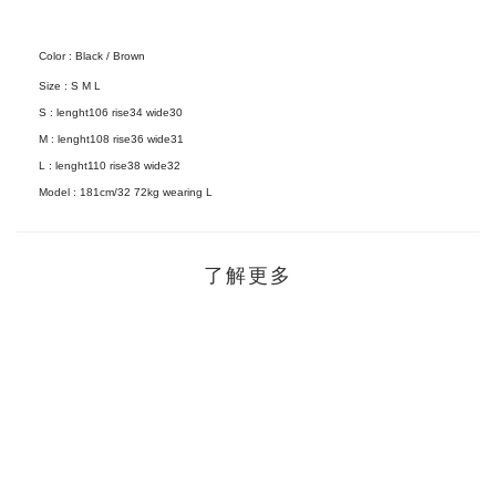
Color : Black / Brown
Size :
S M L
S : lenght106 rise34 wide30
M : lenght108 rise36 wide31
L : lenght110 rise38 wide32
Model :
181cm/32 72kg wearing L
了解更多