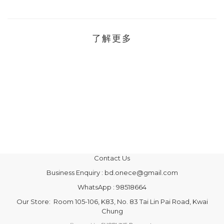
了解更多
Contact Us
Business Enquiry : bd.onece@gmail.com
WhatsApp : 98518664
Our Store: Room 105-106, K83, No. 83 Tai Lin Pai Road, Kwai
Chung