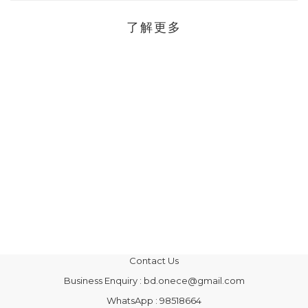
了解更多
Contact Us
Business Enquiry : bd.onece@gmail.com
WhatsApp : 98518664