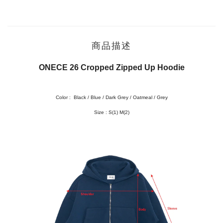
商品描述
ONECE 26 Cropped Zipped Up Hoodie
Color :
Black / Blue / Dark Grey / Oatmeal / Grey
Size :
S(1) M(2)