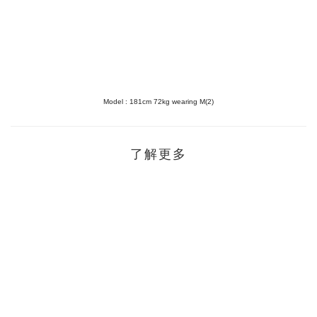
Model :
181cm 72kg wearing M(2)
了解更多