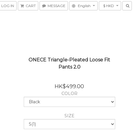
LOG IN
CART
MESSAGE
English
$ HKD
ONECE Triangle-Pleated Loose Fit
Pants 2.0
HK$499.00
COLOR
SIZE